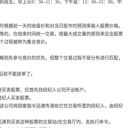
早上从9：30--11：30，下午是：13：00--15：00，中
可根据前一天的收盘价和对当日股市的预测来输入股票价格。
等的，在结束时间统一交易，按最大成交量的原则来定出股票
个过程被称为集合竞价。
格则先参与竞价的优先，但整个交易过程不是分布进行匹配，
5之后就不能挂单了。
要买卖股票，应首先找经纪人公司开设帐户。
经纪人买卖股票。
该公司将顾客指令迅速传递给它在交易所里的经纪人，由经纪
迅速到买卖这种股票的交易站(在交易厅内，去执行命令。