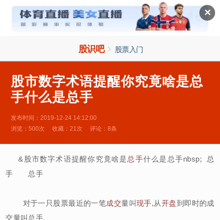

✕
股识吧

股票入门
股市数字术语提醒你究竟啥是总
手什么是总手
发布时间：2019-12-24 14:12:00
浏览：500次
收藏：21次
评论：8条
&股市数字术语提醒你究竟啥是
总手
什么是总手nbsp; 总
手 总手
对于一只股票最近的一笔
成交
量叫
现手
,从
开盘
到即时的成
交量叫总手.