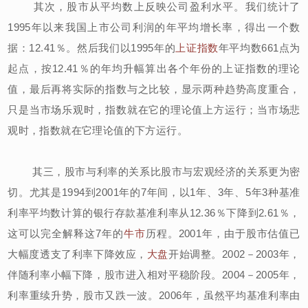
其次，股市从平均数上反映公司盈利水平。我们统计了
1995年以来我国上市公司利润的年平均增长率，得出一个数
据：12.41％。然后我们以1995年的
上证指数
年平均数661点为
起点，按12.41％的年均升幅算出各个年份的上证指数的理论
值，最后再将实际的指数与之比较，显示两种趋势高度重合，
只是当市场乐观时，指数就在它的理论值上方运行；当市场悲
观时，指数就在它理论值的下方运行。
其三，股市与利率的关系比股市与宏观经济的关系更为密
切。尤其是1994到2001年的7年间，以1年、3年、5年3种基准
利率平均数计算的银行存款基准利率从12.36％下降到2.61％，
这可以完全解释这7年的
牛市
历程。2001年，由于股市估值已
大幅度透支了利率下降效应，
大盘
开始调整。2002－2003年，
伴随利率小幅下降，股市进入相对平稳阶段。2004－2005年，
利率重续升势，股市又跌一波。2006年，虽然平均基准利率由