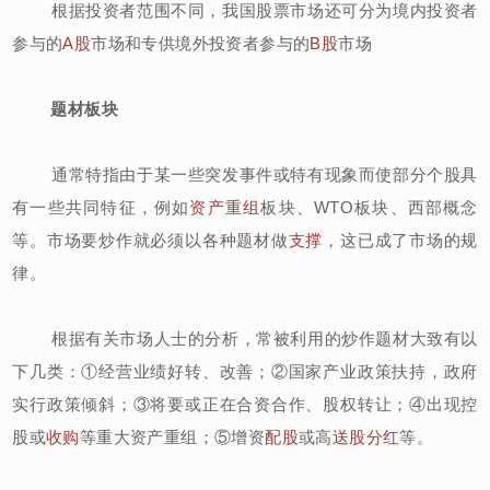
根据投资者范围不同，我国股票市场还可分为境内投资者
参与的
A股
市场和专供境外投资者参与的
B股
市场
题材板块
通常特指由于某一些突发事件或特有现象而使部分个股具
有一些共同特征，例如
资产重组
板块、WTO板块、西部概念
等。市场要炒作就必须以各种题材做
支撑
，这已成了市场的规
律。
根据有关市场人士的分析，常被利用的炒作题材大致有以
下几类：①经营业绩好转、改善；②国家产业政策扶持，政府
实行政策倾斜；③将要或正在合资合作、股权转让；④出现控
股或
收购
等重大资产重组；⑤增资
配股
或高
送股
分红
等。