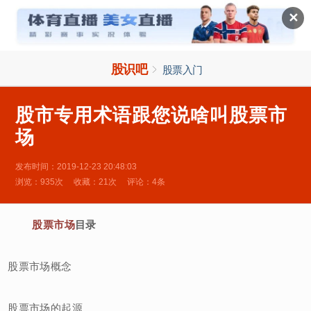

✕
股识吧

股票入门
股市专用术语跟您说啥叫股票市
场
发布时间：2019-12-23 20:48:03
浏览：935次
收藏：21次
评论：4条
股票市场
目录
股票市场概念
股票市场的起源