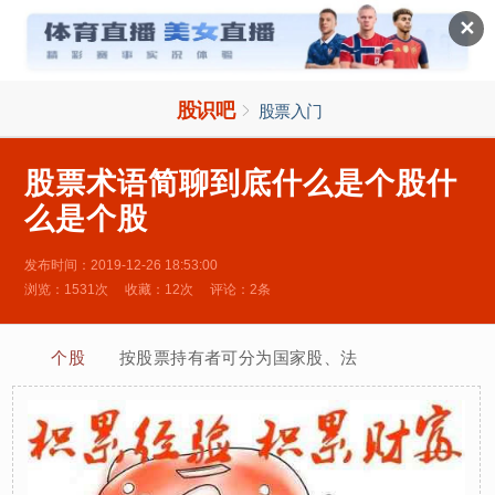

✕
股识吧

股票入门
股票术语简聊到底什么是个股什
么是个股
发布时间：2019-12-26 18:53:00
浏览：1531次
收藏：12次
评论：2条
个股
按股票持有者可分为国家股、法